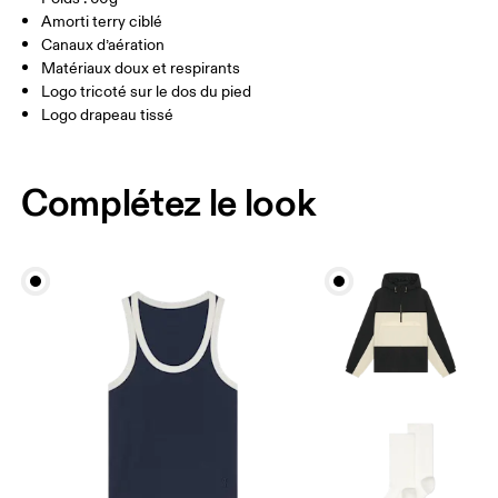
HOMME USA
M 7 — 9
M 9.5
Amorti terry ciblé
Slovénie
Canaux d’aération
UK
3 — 5.5
6 — 8.5
9 —
Matériaux doux et respirants
Logo tricoté sur le dos du pied
JP
22 — 24.5
25 — 27
28
Logo drapeau tissé
BR
33 — 36
37 — 40
41
Complétez le look
Glisser horizontalement pour en savoir plus