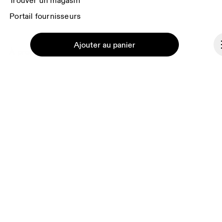
Trouver un magasin
Portail fournisseurs
Ajouter au panier
À propos de On
Ondesign
Carrières
Investisseurs
Presse & média
Continuer
Programme d’affiliation
Coulisses
France