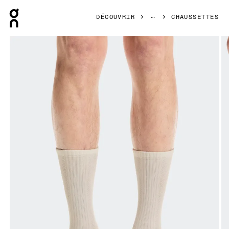
Press Escape to close navigation
DÉCOUVRIR
CHAUSSETTES
Image 1 de 3 de la galerie d’images On Hybrid Sock High 2P