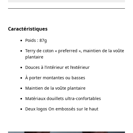
EU
35 — 38.5
39 — 42.5
4
Ne pas nettoyer à sec
Matériaux
FEMME USA
W 4 — 7.5
W 8 — 10.5
Ne pas repasser
87% Cotton (Organic) 8% Polyester (Recycled) 4%
Caractéristiques
Polyamide (Recycled) %1 Elastane
Pas de sèche-linge
HOMME USA
M 7 — 9
M 9.
Poids : 87g
Pays d'origine
UK
3 — 5.5
6 — 8.5
9 
Terry de coton « preferred », maintien de la voûte
plantaire
Turquie
JP
22 — 24.5
25 — 27
2
Douces à l’intérieur et l’extérieur
BR
33 — 36
37 — 40
4
À porter montantes ou basses
Maintien de la voûte plantaire
Glisser horizontalement pour en savoir plus
Matériaux douillets ultra-confortables
Deux logos On embossés sur le haut