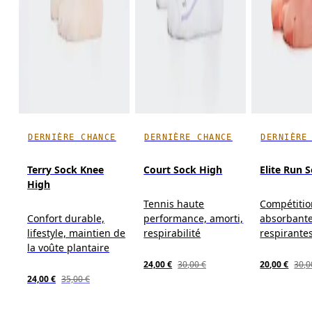
DERNIÈRE CHANCE
DERNIÈRE CHANCE
DERNIÈRE
Terry Sock Knee
Court Sock High
Elite Run 
High
Tennis haute
Compétitio
Confort durable,
performance, amorti,
absorbante
lifestyle, maintien de
respirabilité
respirante
la voûte plantaire
24,00 €
30,00 €
20,00 €
30,0
24,00 €
35,00 €