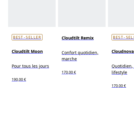
Cloudtilt Remix
BEST-SELLER
BEST-SEL
Cloudtilt Moon
Cloudnova
Confort quotidien,
marche
Pour tous les jours
Quotidien, 
lifestyle
170,00 €
190,00 €
170,00 €