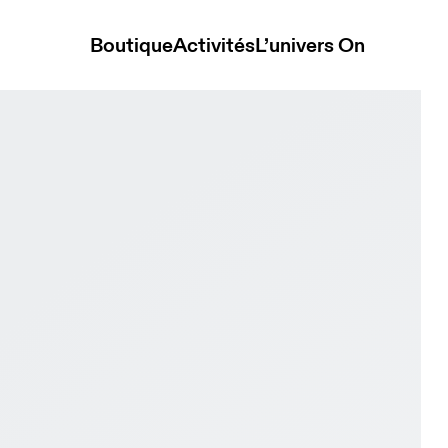
Boutique
Activités
L’univers On
t & Ivory Femme Active Life Chaussures