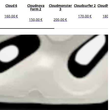
Cloud 6
Cloudnova
Cloudmonster
Cloudsurfer 2
Cloudho
Form 2
3
160,00 €
170,00 €
180,
150,00 €
200,00 €