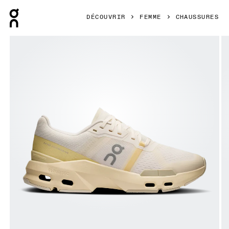
Press Escape to close navigation
DÉCOUVRIR
FEMME
CHAUSSURES
Image 1 de 6 de la galerie d’images On Cloudpulse Ivory &