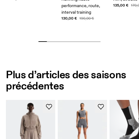
135,00 €
performance, route,
170,
interval training
130,00 €
190,00 €
Plus d’articles des saisons
précédentes