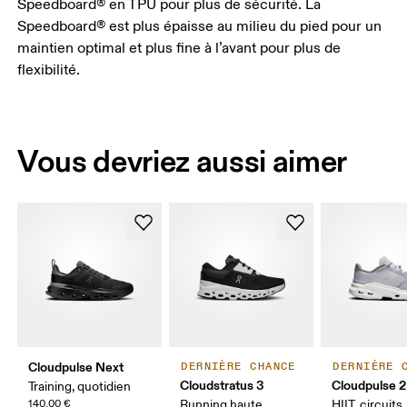
Speedboard® en TPU pour plus de sécurité. La
Speedboard® est plus épaisse au milieu du pied pour un
maintien optimal et plus fine à l’avant pour plus de
flexibilité.
Vous devriez aussi aimer
Cloudpulse Next
DERNIÈRE CHANCE
DERNIÈRE 
Cloudstratus 3
Cloudpulse 2
Training, quotidien
140,00 €
Running haute
HIIT, circuits