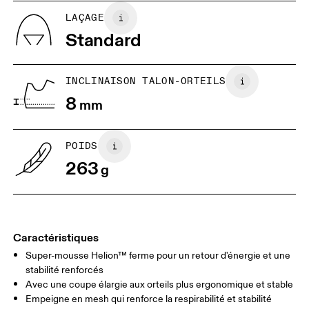
US
5
5.5
LAÇAGE
Standard
UK
3
3.5
INCLINAISON TALON-ORTEILS
Glisser horizontalement pour en savoir plus
8
mm
POIDS
263
g
Caractéristiques
Super-mousse Helion™ ferme pour un retour d'énergie et une
stabilité renforcés
Avec une coupe élargie aux orteils plus ergonomique et stable
Empeigne en mesh qui renforce la respirabilité et stabilité