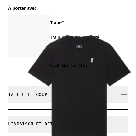
À porter avec
Train-T
Training haute intensité
90.00 CHF
VOIR LES DÉTAILS
TAILLE ET COUPE
Normale. Correspond à la taille réelle.
LIVRAISON ET RETOURS