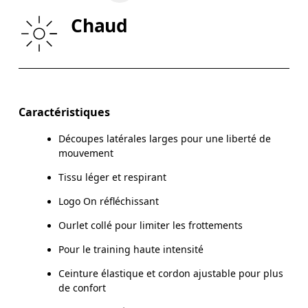
HANCHE
89
90 — 95
96
Chaud
CUISSES
54.5
56
Glisser horizontalement pour en savoir plus
Entrejambe (taille M): 18 cm
Caractéristiques
Découpes latérales larges pour une liberté de
mouvement
Comment se mesurer
Tissu léger et respirant
Logo On réfléchissant
Ourlet collé pour limiter les frottements
Pour le training haute intensité
Ceinture élastique et cordon ajustable pour plus
de confort