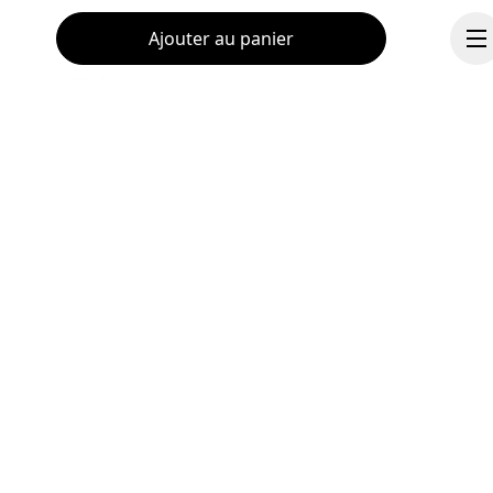
Ajouter au panier
À propos de On
Ondesign
Carrières
Investisseurs
Presse & média
Continuer
Programme d’affiliation
Coulisses
Suisse
© On 2026