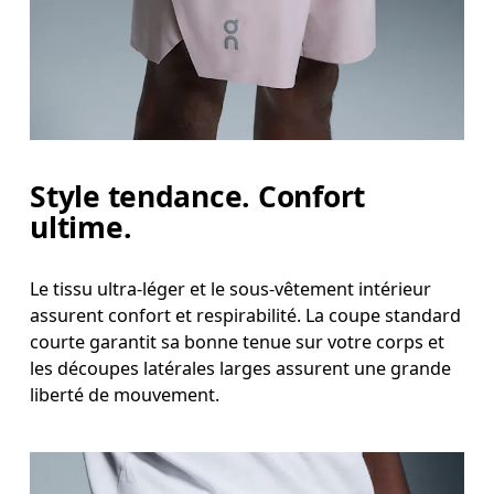
Hanches
Mesurez votre tour de hanches sur la partie la plu
Cuisses
Tenez-vous debout, pieds écartés à la largeur des 
Entrejambe
Style tendance. Confort
ultime.
Tenez-vous debout, pieds légèrement écartés et jambes droites. Prenez la mesure du haut de l’intérieur de la jambe
jusqu’à la cheville.
Le tissu ultra-léger et le sous-vêtement intérieur
assurent confort et respirabilité. La coupe standard
courte garantit sa bonne tenue sur votre corps et
les découpes latérales larges assurent une grande
liberté de mouvement.