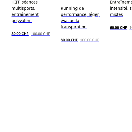
HIIT, séances
Entraînem
multisports,
Running de
intensité, 
entraînement
performance, léger,
mixtes
polyvalent
évacue la
transpiration
60.00 CHF
1
80.00 CHF
100.00 CHF
80.00 CHF
100.00 CHF