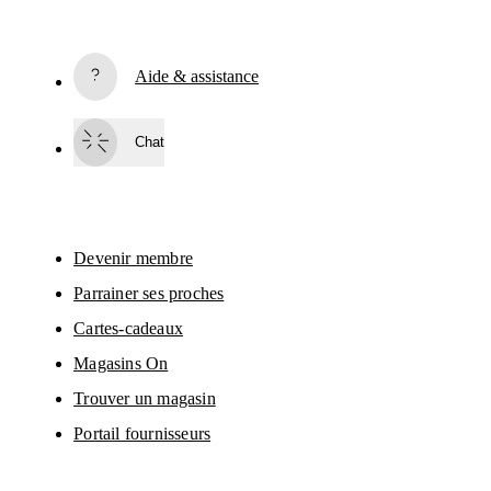
S’inscrire
Aide & assistance
En continuant, vous acceptez notre politique de confidentialité. Vos 
informations personnelles seront communiquées à On AG pour vous 
informer sur nos produits, sondages et offres via e-mail. Le traitement des 
Chat
données et l’analyse statistique des données seront effectués par nos 
prestataires de services, Sailthru (USA) et Braze (USA). Vous pouvez vous 
désabonner à tout moment en cliquant sur le lien de désabonnement de 
chaque e-mail. Veuillez consulter la 
Déclaration de confidentialité du Group
On
 pour en savoir plus.
Devenir membre
Parrainer ses proches
Cartes-cadeaux
Magasins On
Trouver un magasin
Portail fournisseurs