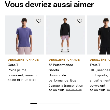
Vous devriez aussi aimer
DERNIÈRE CHANCE
DERNIÈRE CHANCE
DERNIÈRE 
Core-T
5" Performance
Train-T
Shorts
Poids plume,
HIIT, séance
polyvalent, running
Running de
multisports,
60.00 CHF
75.00 CHF
performance, léger,
entraînemen
évacue la transpiration
polyvalent
80.00 CHF
80.00 CHF
100.00 CHF
1