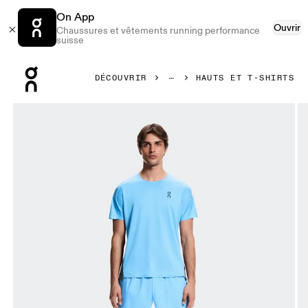
On App
Ouvrir
Chaussures et vêtements running performance
suisse
Press Escape to close navigation
DÉCOUVRIR
HAUTS ET T-SHIRTS
Image 1 de 5 de la galerie d’images On Performance-T Gour