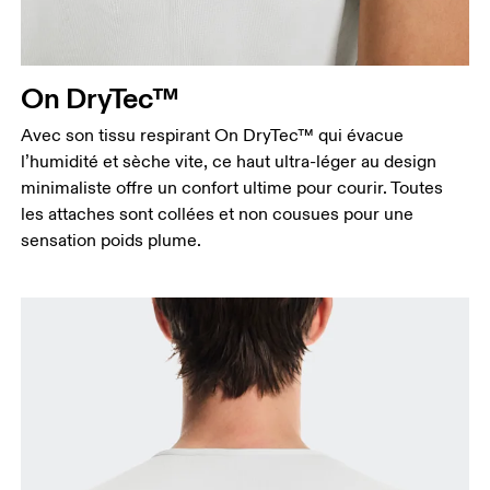
Taille
Mesurez votre tour de taille au dessus du nombril,
là où la taille est la plus fine.
On DryTec™
Hanches
Mesurez votre tour de hanches sur la partie la plus
Avec son tissu respirant On DryTec™ qui évacue
large.
l’humidité et sèche vite, ce haut ultra-léger au design
minimaliste offre un confort ultime pour courir. Toutes
les attaches sont collées et non cousues pour une
sensation poids plume.