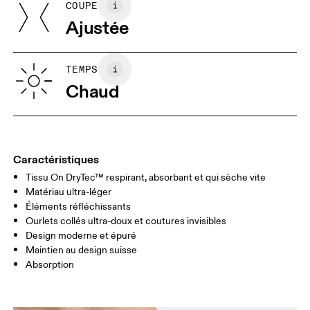
COUPE
Vos mensurations en centimètres
Pays d'origine
Ajustée
Viêt Nam
XS
S
GUIDE DES TAILLES - VÊTEMENTS HOMME
TEMPS
POITRINE
90
91 — 96
97 
Chaud
TAILLE
75
76 — 82
83
HANCHE
89
90 — 95
96 
Caractéristiques
Tissu On DryTec™ respirant, absorbant et qui sèche vite
Glisser horizontalement pour en savoir plus
Matériau ultra-léger
Éléments réfléchissants
Ourlets collés ultra-doux et coutures invisibles
Comment se mesurer
Design moderne et épuré
Maintien au design suisse
Absorption