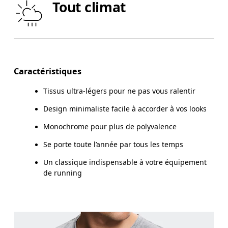
Tout climat
HANCHE
89
90 — 95
96
Glisser horizontalement pour en savoir plus
Caractéristiques
Tissus ultra-légers pour ne pas vous ralentir
Comment se mesurer
Design minimaliste facile à accorder à vos looks
Monochrome pour plus de polyvalence
Se porte toute l’année par tous les temps
Un classique indispensable à votre équipement
de running