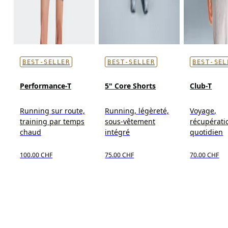
BEST-SELLER
BEST-SELLER
BEST-SEL
Performance-T
5" Core Shorts
Club-T
Running sur route,
Running, légèreté,
Voyage,
training par temps
sous-vêtement
récupérati
chaud
intégré
quotidien
100.00 CHF
75.00 CHF
70.00 CHF