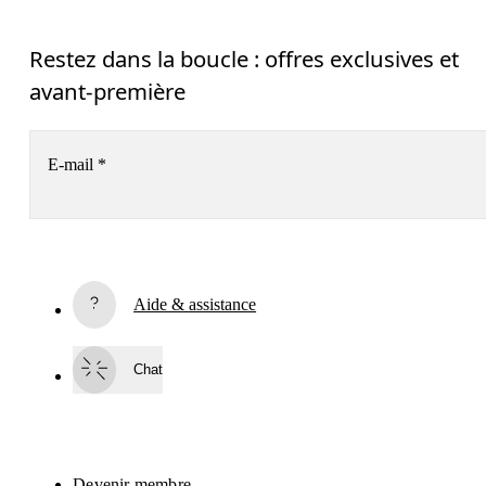
Restez dans la boucle : offres exclusives et
avant-première
E-mail
*
S’inscrire
Aide & assistance
En continuant, vous acceptez notre politique de confidentialité. Vos 
informations personnelles seront communiquées à On AG pour vous 
informer sur nos produits, sondages et offres via e-mail. Le traitement des 
Chat
données et l’analyse statistique des données seront effectués par nos 
prestataires de services, Sailthru (USA) et Braze (USA). Vous pouvez vous 
désabonner à tout moment en cliquant sur le lien de désabonnement de 
chaque e-mail. Veuillez consulter la 
Déclaration de confidentialité du Group
On
 pour en savoir plus.
Devenir membre