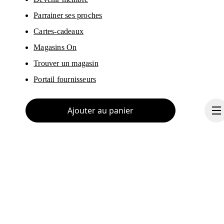
Parrainer ses proches
Cartes-cadeaux
Magasins On
Trouver un magasin
Portail fournisseurs
Ajouter au panier
À propos de On
Ondesign
Carrières
Investisseurs
Presse & média
Continuer
Programme d’affiliation
Coulisses