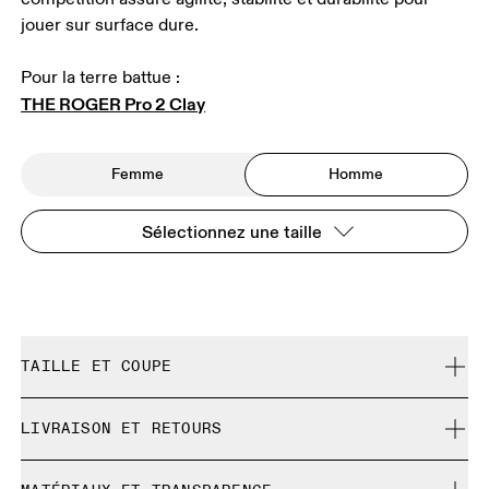
jouer sur surface dure.
THE ROGER Pro 2 Clay
Femme
Homme
Sélectionnez une taille
TAILLE ET COUPE
Correspond à la pointure réelle.
LIVRAISON ET RETOURS
Livraison gratuite pour toute commande supérieure à
Guide des tailles - Chaussures homme