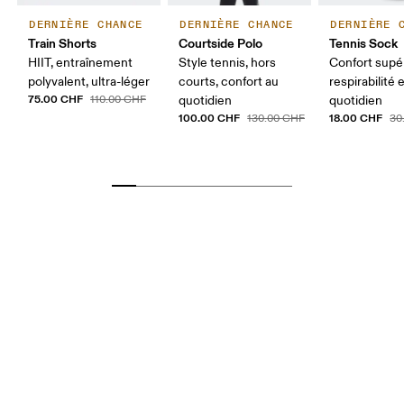
DERNIÈRE CHANCE
DERNIÈRE CHANCE
DERNIÈRE 
Train Shorts
Courtside Polo
Tennis Sock
HIIT, entraînement
Style tennis, hors
Confort supér
polyvalent, ultra-léger
courts, confort au
respirabilité 
75.00 CHF
110.00 CHF
quotidien
quotidien
100.00 CHF
18.00 CHF
130.00 CHF
30