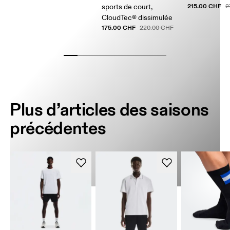
215.00 CHF
sports de court,
2
CloudTec® dissimulée
175.00 CHF
220.00 CHF
Plus d’articles des saisons
précédentes