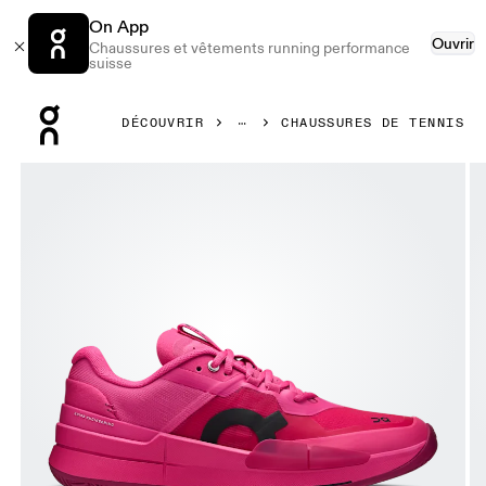
On App
Ouvrir
Chaussures et vêtements running performance
suisse
Press Escape to close navigation
DÉCOUVRIR
CHAUSSURES DE TENNIS
Image 1 de 6 de la galerie d’images On THE ROGER Pro 2 