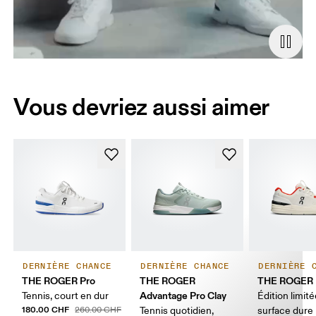
Vous devriez aussi aimer
DERNIÈRE CHANCE
DERNIÈRE CHANCE
DERNIÈRE 
THE ROGER Pro
THE ROGER
THE ROGER 
Advantage Pro Clay
Tennis, court en dur
Édition limité
180.00 CHF
260.00 CHF
Tennis quotidien,
surface dure