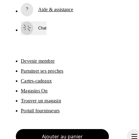
S’inscrire
Aide & assistance
En continuant, vous acceptez notre politique de confidentialité. Vos 
informations personnelles seront communiquées à On AG pour vous 
informer sur nos produits, sondages et offres via e-mail. Le traitement des 
Chat
données et l’analyse statistique des données seront effectués par nos 
prestataires de services, Sailthru (USA) et Braze (USA). Vous pouvez vous 
désabonner à tout moment en cliquant sur le lien de désabonnement de 
chaque e-mail. Veuillez consulter la 
Déclaration de confidentialité du Group
On
 pour en savoir plus.
Devenir membre
Parrainer ses proches
Cartes-cadeaux
Magasins On
Trouver un magasin
Portail fournisseurs
Ajouter au panier