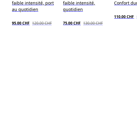
faible intensité, port
faible intensité,
Confort du
au quotidien
quotidien
110.00 CHF
95.00 CHF
120.00 CHF
75.00 CHF
130.00 CHF