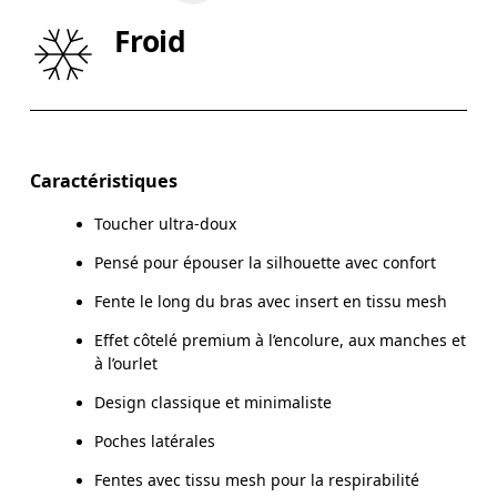
TAILLE
75
76 — 82
8
Froid
HANCHE
89
90 — 95
96
Glisser horizontalement pour en savoir plus
Caractéristiques
Toucher ultra-doux
Comment se mesurer
Pensé pour épouser la silhouette avec confort
Fente le long du bras avec insert en tissu mesh
Effet côtelé premium à l’encolure, aux manches et
à l’ourlet
Design classique et minimaliste
Poches latérales
Fentes avec tissu mesh pour la respirabilité