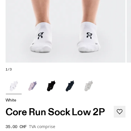
1/3
White
Core Run Sock Low 2P
TVA comprise
35.00 CHF