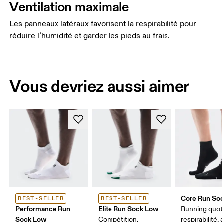
Ventilation maximale
Les panneaux latéraux favorisent la respirabilité pour
réduire l’humidité et garder les pieds au frais.
Vous devriez aussi aimer
Core Run So
BEST-SELLER
BEST-SELLER
Performance Run
Elite Run Sock Low
Running quot
Sock Low
Compétition,
respirabilité,