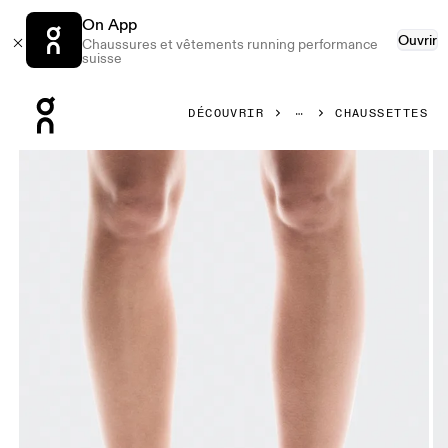
On App
Ouvrir
Chaussures et vêtements running performance
suisse
Press Escape to close navigation
DÉCOUVRIR
CHAUSSETTES
Image 1 de 3 de la galerie d’images On Core Run Sock Low