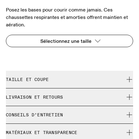
Posez les bases pour courir comme jamais. Ces
chaussettes respirantes et amorties offrent maintien et
aération.
Sélectionnez une taille
TAILLE ET COUPE
Correspond à la taille réelle.
LIVRAISON ET RETOURS
Livraison gratuite pour toute commande supérieure à
Guide des tailles - Chaussettes unisexe
CONSEILS D’ENTRETIEN
CHF 40
Retour gratuit sous 30 jours
Lavage en machine à froid
Les produits et les coloris en édition limitée ainsi que les
MATÉRIAUX ET TRANSPARENCE
XS
S
Pas de javel