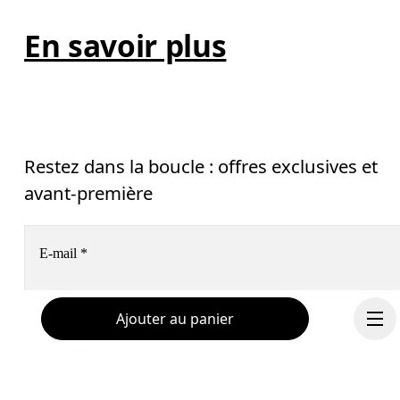
En savoir plus
Restez dans la boucle : offres exclusives et
avant-première
E-mail
*
Ajouter au panier
S’inscrire
Aide & assistance
En continuant, vous acceptez notre politique de confidentialité. Vos 
informations personnelles seront communiquées à On AG pour vous 