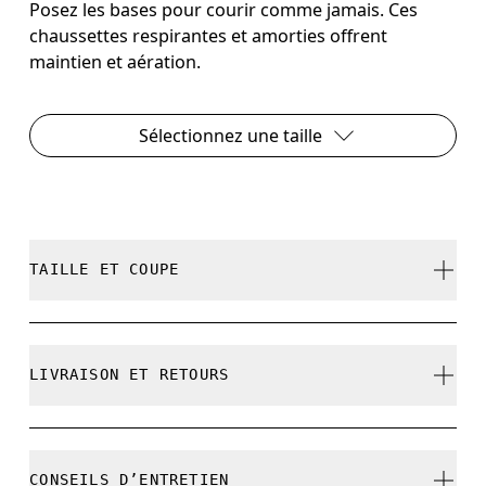
Posez les bases pour courir comme jamais. Ces
chaussettes respirantes et amorties offrent
maintien et aération.
Sélectionnez une taille
TAILLE ET COUPE
Correspond à la taille réelle.
LIVRAISON ET RETOURS
Livraison gratuite pour toute commande
Guide des tailles - Chaussettes unisexe
supérieure à CHF 40
CONSEILS D’ENTRETIEN