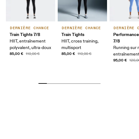
DERNIÈRE CHANCE
DERNIÈRE CHANCE
DERNIÈRE 
Train Tights 7/8
Train Tights
Performance
7/8
HIIT, entraînement
HIIT, cross training,
polyvalent, ultra-doux
multisport
Running sur 
85,00 €
85,00 €
110,00 €
110,00 €
entraînemen
95,00 €
120,0