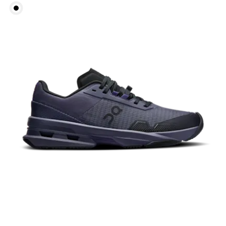
Taille
Mesurez votre tour de taille au dessus du nombril,
là où la taille est la plus fine.
Hanches
Mesurez votre tour de hanches sur la partie la plus
large.
Cuisses
Tenez-vous debout, pieds écartés à la largeur des
épaules. Mesurez votre tour de cuisse sur la partie
la plus large.
Entrejambe
Tenez-vous debout, pieds légèrement écartés et
jambes droites. Prenez la mesure du haut de
l’intérieur de la jambe jusqu’à la cheville.