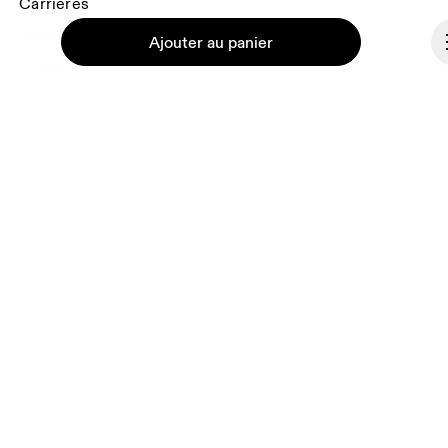
Carrières
Investisseurs
Ajouter au panier
Presse & média
Programme d’affiliation
Coulisses
Continuer
Belgique
© On 2026
Conditions générales
Politique de confidentialité
Accessibilité
Mentions légales
Rapport de vulnérabilité