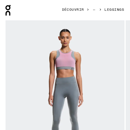
Press Escape to close navigation
DÉCOUVRIR
LEGGINGS
Image 1 de 7 de la galerie d’images On Train Volt Tights 7