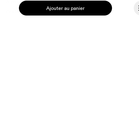
À propos de On
Ajouter au panier
Ondesign
Carrières
Investisseurs
Presse & média
Programme d’affiliation
Continuer
Coulisses
Belgique
© On 2026
Conditions générales
Politique de confidentialité