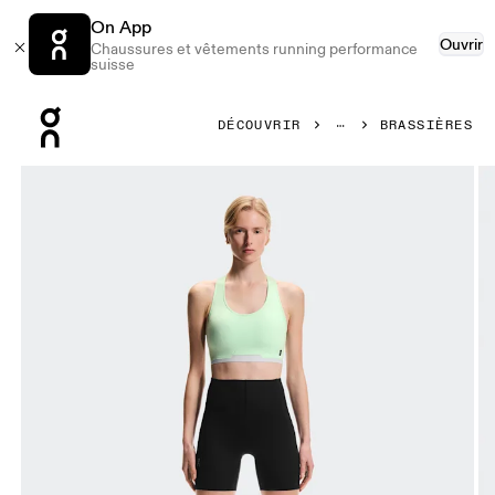
On App
Ouvrir
Chaussures et vêtements running performance
suisse
Press Escape to close navigation
DÉCOUVRIR
BRASSIÈRES
Image 1 de 5 de la galerie d’images On Train Bra Creek Fem