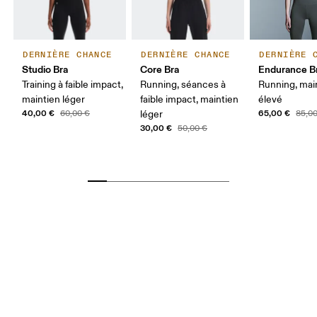
DERNIÈRE CHANCE
DERNIÈRE CHANCE
DERNIÈRE 
Studio Bra
Core Bra
Endurance B
Training à faible impact,
Running, séances à
Running, mai
maintien léger
faible impact, maintien
élevé
40,00 €
65,00 €
60,00 €
léger
85,0
30,00 €
50,00 €