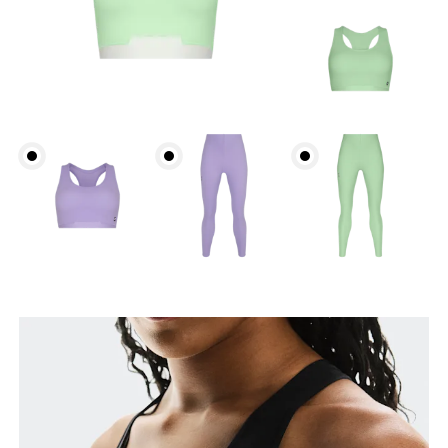
Buste
Prenez la mesure au niveau le plus large du buste,
en gardant le ruban à l’horizontale.
Dessous de la poitrine
Détendez-vous et prenez la mesure en haut des
côtes, juste sous la poitrine.