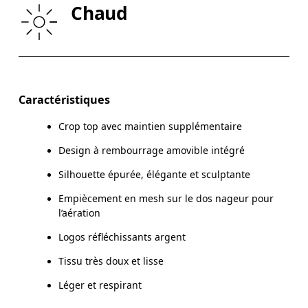
TAILLE
67
68 — 73
7
Chaud
HANCHE
90
91 — 96
97
Glisser horizontalement pour en savoir plus
Caractéristiques
Crop top avec maintien supplémentaire
Comment se mesurer
Design à rembourrage amovible intégré
Silhouette épurée, élégante et sculptante
Empiècement en mesh sur le dos nageur pour
l’aération
Logos réfléchissants argent
Tissu très doux et lisse
Léger et respirant