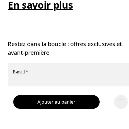
En savoir plus
Restez dans la boucle : offres exclusives et
avant-première
E-mail
*
Recevez du contenu personnalisé sur toutes les plateformes
Ajouter au panier
digitales selon vos interactions avec On.
En savoir plus
Aide & assistance
S’inscrire
Chat