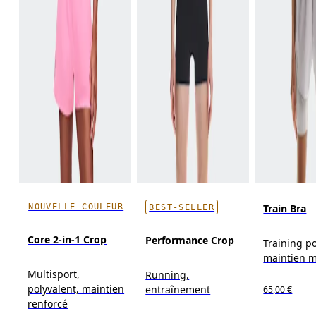
NOUVELLE COULEUR
Train Bra
BEST-SELLER
Core 2-in-1 Crop
Performance Crop
Training po
maintien 
Multisport,
Running,
polyvalent, maintien
entraînement
65,00 €
renforcé