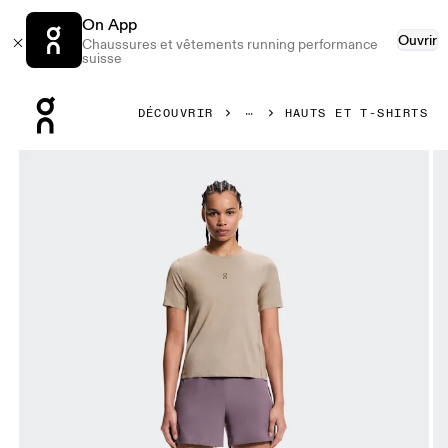
On App
Ouvrir
Chaussures et vêtements running performance
suisse
Press Escape to close navigation
DÉCOUVRIR
HAUTS ET T-SHIRTS
Image 1 de 5 de la galerie d’images On Trail-T Desert Femme 