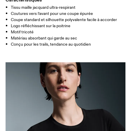
Tissu maille jacquard ultra-respirant
Glisser horizontalement pour en savoir plus
Coutures vers l’avant pour une coupe épurée
Coupe standard et silhouette polyvalente facile à accorder
Logo réfléchissant sur la poitrine
Motif tricoté
Comment se mesurer
Matériau absorbant qui garde au sec
Conçu pour les trails, tendance au quotidien