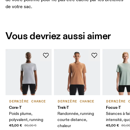
de votre sac.
Vous devriez aussi aimer
DERNIÈRE CHANCE
DERNIÈRE CHANCE
DERNIÈRE 
Core-T
Trek-T
Focus-T
Poids plume,
Randonnée, running
Séances à fai
polyvalent, running
courte distance,
intensité, qu
45,00 €
45,00 €
60,00 €
chaleur
60,0