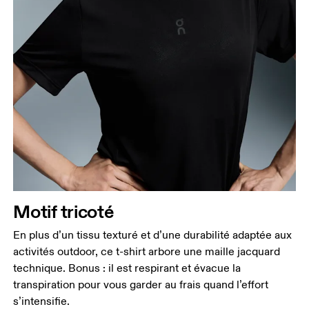
Buste
Prenez la mesure au niveau le plus large du buste,
en gardant le ruban à l’horizontale.
Taille
Mesurez votre tour de taille au dessus du nombril,
là où la taille est la plus fine.
Motif tricoté
Hanches
Mesurez votre tour de hanches sur la partie la plus
En plus d’un tissu texturé et d’une durabilité adaptée aux
large.
activités outdoor, ce t-shirt arbore une maille jacquard
technique. Bonus : il est respirant et évacue la
transpiration pour vous garder au frais quand l’effort
s’intensifie.