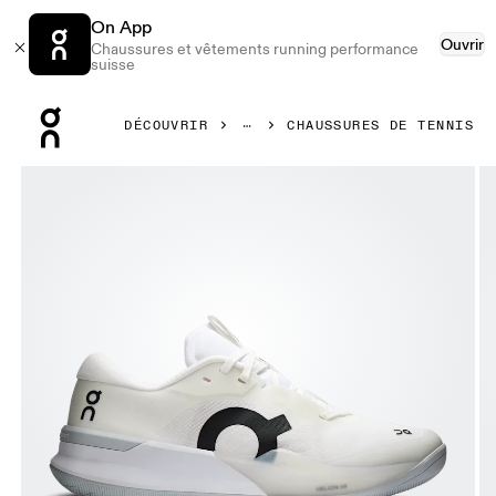
On App
Ouvrir
Chaussures et vêtements running performance
suisse
Press Escape to close navigation
DÉCOUVRIR
CHAUSSURES DE TENNIS
Image 1 de 6 de la galerie d’images On THE ROGER Pro 3 