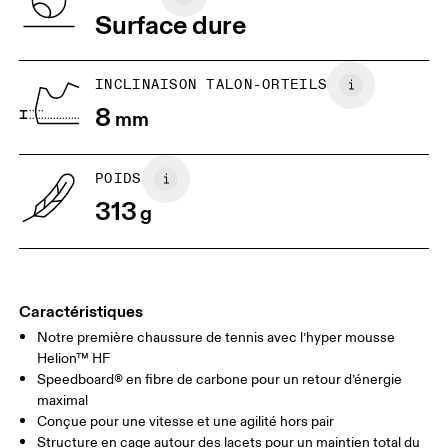
remboursement
Viêt Nam
Surface dure
JP
22
22.5
US
5
5.5
INCLINAISON TALON-ORTEILS
8
mm
UK
3
3.5
POIDS
Glisser horizontalement pour en savoir plus
313
g
Caractéristiques
Notre première chaussure de tennis avec l’hyper mousse
Helion™ HF
Speedboard® en fibre de carbone pour un retour d’énergie
maximal
Conçue pour une vitesse et une agilité hors pair
Structure en cage autour des lacets pour un maintien total du