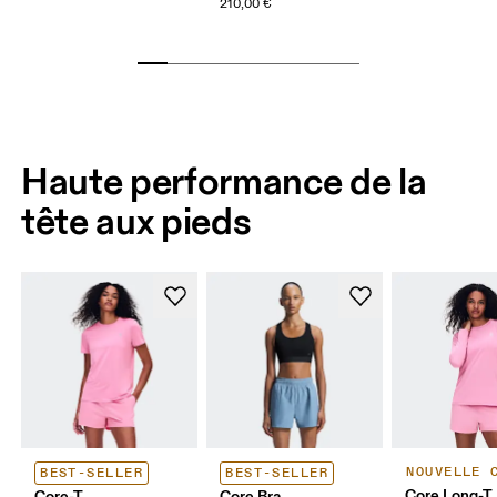
210,00 €
Haute performance de la
tête aux pieds
NOUVELLE 
BEST-SELLER
BEST-SELLER
Core Long-T
Core-T
Core Bra