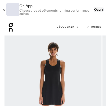
On App
Ouvrir
Chaussures et vêtements running performance
suisse
Press Escape to close navigation
DÉCOUVRIR
ROBES
Image 1 de 6 de la galerie d’images On Studio Dress Blac