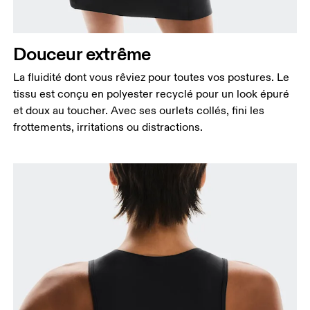
Douceur extrême
La fluidité dont vous rêviez pour toutes vos postures. Le
tissu est conçu en polyester recyclé pour un look épuré
Buste
et doux au toucher. Avec ses ourlets collés, fini les
Prenez la mesure au niveau le plus large du buste,
frottements, irritations ou distractions.
en gardant le ruban à l’horizontale.
Taille
Mesurez votre tour de taille au dessus du nombril,
là où la taille est la plus fine.
Hanches
Mesurez votre tour de hanches sur la partie la plus
large.