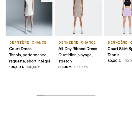
DERNIÈRE CHANCE
DERNIÈRE CHANCE
DERNIÈRE 
Court Dress
All-Day Ribbed Dress
Court Skirt Sp
Tennis, performance,
Quotidien, voyage,
Tennis
80,00 €
raquette, short intégré
stretch
100,0
100,00 €
80,00 €
130,00 €
100,00 €