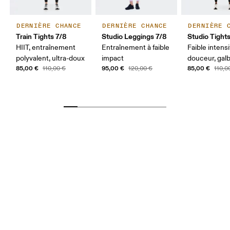
DERNIÈRE CHANCE
DERNIÈRE CHANCE
DERNIÈRE 
Train Tights 7/8
Studio Leggings 7/8
Studio Tight
HIIT, entraînement
Entraînement à faible
Faible intensi
polyvalent, ultra-doux
impact
douceur, gal
85,00 €
95,00 €
85,00 €
110,00 €
120,00 €
110,0