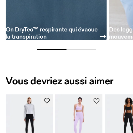
On DryTec™ respirante qui évacue
Des legg
la transpiration
mouvem
Vous devriez aussi aimer