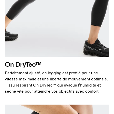
Taille
Mesurez votre tour de taille au dessus du nombril,
là où la taille est la plus fine.
Hanches
Mesurez votre tour de hanches sur la partie la plus
large.
Cuisses
On DryTec™
Tenez-vous debout, pieds écartés à la largeur des
épaules. Mesurez votre tour de cuisse sur la partie
Parfaitement ajusté, ce legging est profilé pour une
la plus large.
vitesse maximale et une liberté de mouvement optimale.
Entrejambe
Tissu respirant On DryTec™ qui évacue l’humidité et
Tenez-vous debout, pieds légèrement écartés et
sèche vite pour atteindre vos objectifs avec confort.
jambes droites. Prenez la mesure du haut de
l’intérieur de la jambe jusqu’à la cheville.