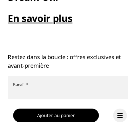
En savoir plus
Restez dans la boucle : offres exclusives et
avant-première
E-mail
*
Recevez du contenu personnalisé sur toutes les plateformes
digitales selon vos interactions avec On.
En savoir plus
Ajouter au panier
Aide & assistance