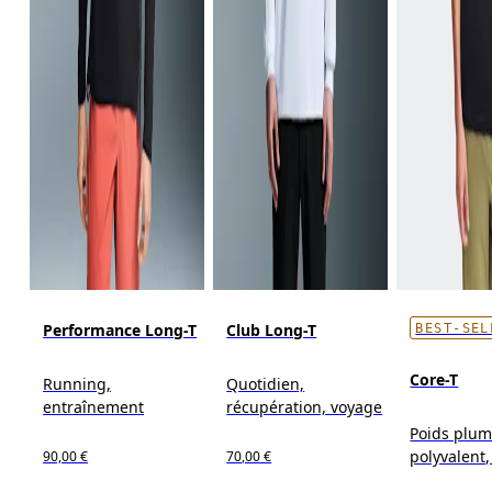
Performance Long-T
Club Long-T
BEST-SEL
Core-T
Running,
Quotidien,
entraînement
récupération, voyage
Poids plum
polyvalent
90,00 €
70,00 €