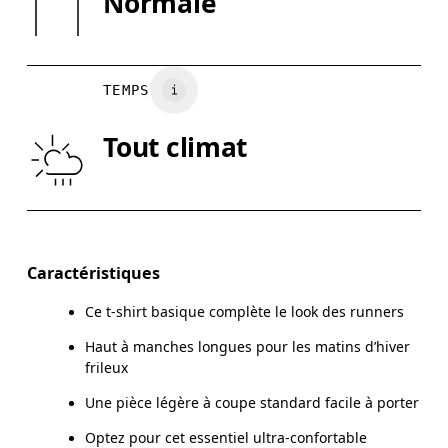
Normale
Viêt Nam
XS
S
POITRINE
90
91 — 96
97
TEMPS
TAILLE
75
76 — 82
8
Tout climat
HANCHE
89
90 — 95
96
Glisser horizontalement pour en savoir plus
Caractéristiques
Ce t-shirt basique complète le look des runners
Comment se mesurer
Haut à manches longues pour les matins d’hiver
frileux
Une pièce légère à coupe standard facile à porter
Optez pour cet essentiel ultra-confortable