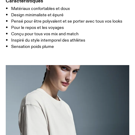
Caractéristiques
Matériaux confortables et doux
Glisser horizontalement pour en savoir plus
Design minimaliste et épuré
Pensé pour être polyvalent et se porter avec tous vos looks
Pour le repos et les voyages
Conçu pour tous vos mix and match
Comment se mesurer
Inspiré du style intemporel des athlètes
Sensation poids plume