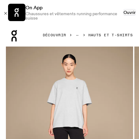
On App
Ouvrir
Chaussures et vêtements running performance
suisse
Press Escape to close navigation
DÉCOUVRIR
HAUTS ET T-SHIRTS
Image 1 de 4 de la galerie d’images On Club-T Crater Femme 