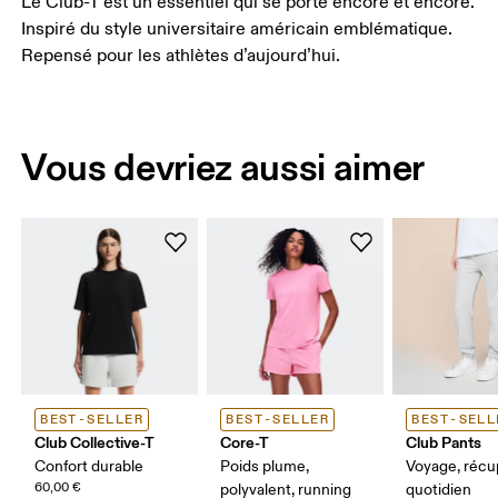
Le Club-T est un essentiel qui se porte encore et encore.
Inspiré du style universitaire américain emblématique.
Repensé pour les athlètes d’aujourd’hui.
Vous devriez aussi aimer
BEST-SELLER
BEST-SELLER
BEST-SELL
Club Collective-T
Core-T
Club Pants
Confort durable
Poids plume,
Voyage, récu
60,00 €
polyvalent, running
quotidien