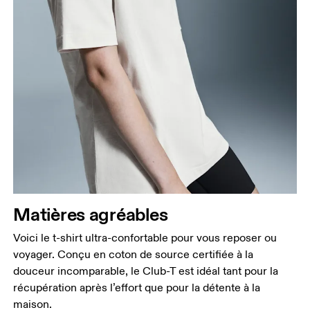
Buste
Prenez la mesure au niveau le plus large du buste,
en gardant le ruban à l’horizontale.
Taille
Mesurez votre tour de taille au dessus du nombril,
là où la taille est la plus fine.
Matières agréables
Hanches
Mesurez votre tour de hanches sur la partie la plus
Voici le t-shirt ultra-confortable pour vous reposer ou
large.
voyager. Conçu en coton de source certifiée à la
douceur incomparable, le Club-T est idéal tant pour la
récupération après l’effort que pour la détente à la
maison.