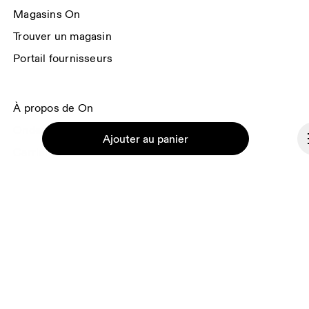
Groupe On
 pour en savoir plus.
Magasins On
Trouver un magasin
Portail fournisseurs
À propos de On
Ondesign
Ajouter au panier
Carrières
Investisseurs
Presse & média
Programme d’affiliation
Coulisses
Continuer