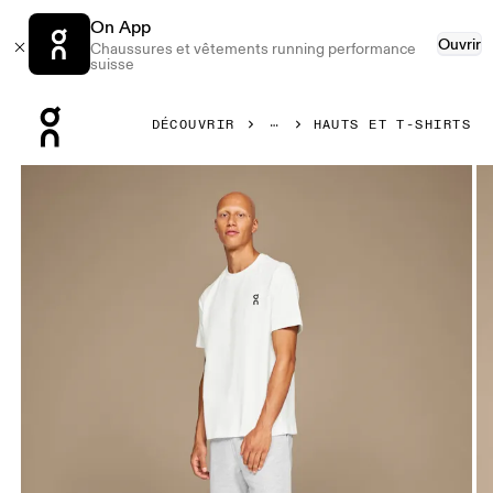
On App
Ouvrir
Chaussures et vêtements running performance
suisse
Press Escape to close navigation
DÉCOUVRIR
HAUTS ET T-SHIRTS
Image 1 de 3 de la galerie d’images On Club-T White Homme 