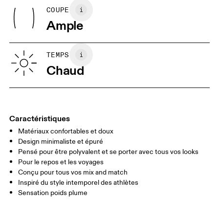
Rib: 95% Organic Cotton, 5% Elastane
Sèche-linge autorisé à froid
COUPE
Vos mensurations en centimètres
Pays d'origine
Laver à l’envers
Ample
Turquie
XS
S
GUIDE DES TAILLES - VÊTEMENTS HOMME
TEMPS
POITRINE
90
91 — 96
97 
Chaud
TAILLE
75
76 — 82
83
HANCHE
89
90 — 95
96 
Caractéristiques
Matériaux confortables et doux
Glisser horizontalement pour en savoir plus
Design minimaliste et épuré
Pensé pour être polyvalent et se porter avec tous vos looks
Pour le repos et les voyages
Comment se mesurer
Conçu pour tous vos mix and match
Inspiré du style intemporel des athlètes
Sensation poids plume