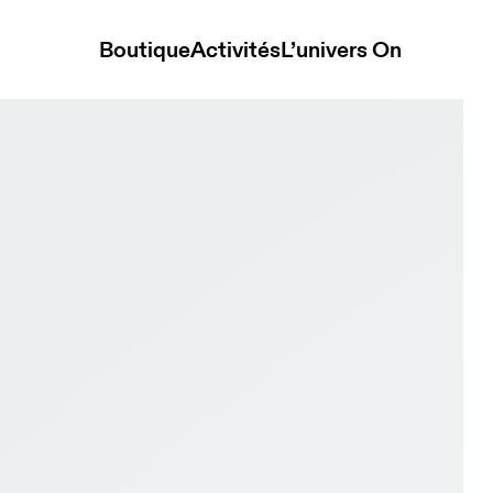
Boutique
Activités
L’univers On
terproof Lilac & Black Femme Running de trail Chaussures