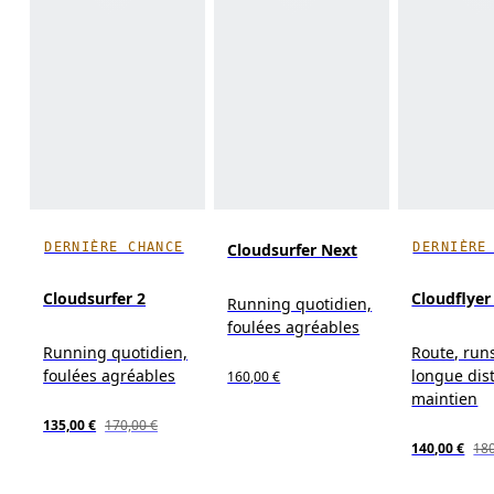
DERNIÈRE CHANCE
DERNIÈRE
Cloudsurfer Next
Cloudsurfer 2
Cloudflyer
Running quotidien,
foulées agréables
Running quotidien,
Route, runs
foulées agréables
longue dis
160,00 €
maintien
135,00 €
170,00 €
140,00 €
180