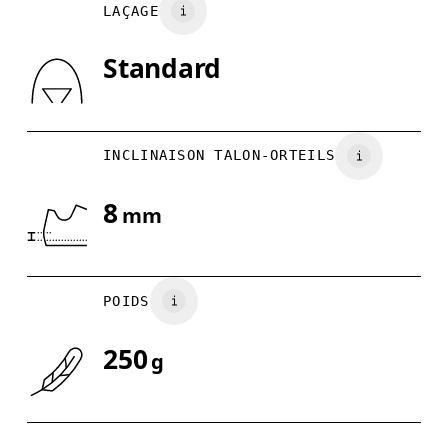
LAÇAGE
UK
3
3.5
Standard
Glisser horizontalement pour en savoir plus
INCLINAISON TALON-ORTEILS
8
mm
POIDS
250
g