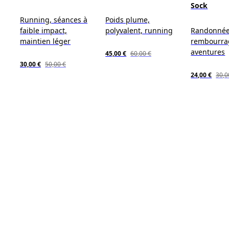
Sock
Running, séances à
Poids plume,
faible impact,
polyvalent, running
Randonnée
maintien léger
rembourra
aventures
45,00 €
60,00 €
30,00 €
50,00 €
24,00 €
30,0