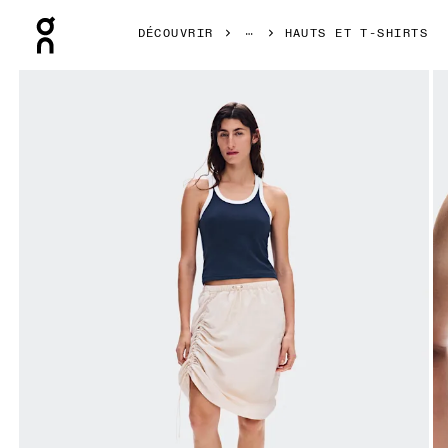
Press Escape to close navigation
DÉCOUVRIR
HAUTS ET T-SHIRTS
Image 1 de 6 de la galerie d’images On All-Day Ribbed Tank