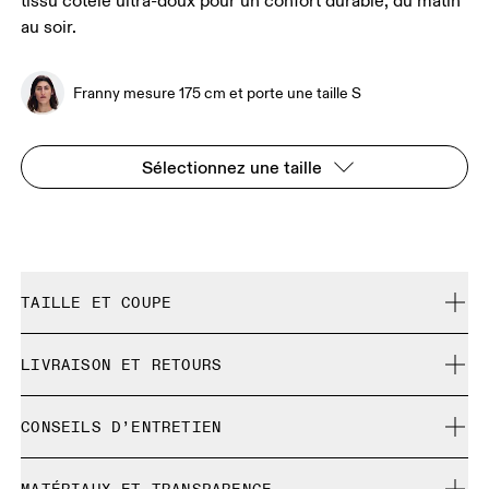
tissu côtelé ultra-doux pour un confort durable, du matin
au soir.
Franny mesure 175 cm et porte une taille S
Sélectionnez une taille
TAILLE ET COUPE
Ajustée. Correspond à la taille réelle.
LIVRAISON ET RETOURS
Livraison gratuite pour toute commande supérieure à 35
Franny mesure 175 cm et porte une taille S
CONSEILS D’ENTRETIEN
€
Retour gratuit sous 30 jours
Lavage doux à froid en machine
Les produits et les coloris en édition limitée ainsi que les