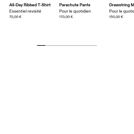
All-Day Ribbed T-Shirt
Parachute Pants
Drawstring Mi
Essentiel revisité
Pour le quotidien
Pour le quoti
70,00 €
170,00 €
150,00 €