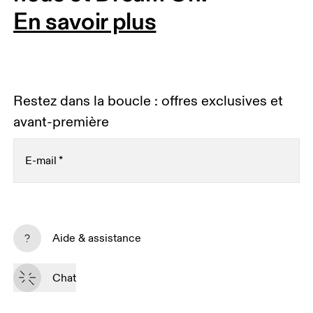
En savoir plus
Restez dans la boucle : offres exclusives et
avant-première
E-mail
*
Recevez du contenu personnalisé sur toutes les
plateformes digitales selon vos interactions avec On.
Aide & assistance
En savoir plus
Chat
S’inscrire