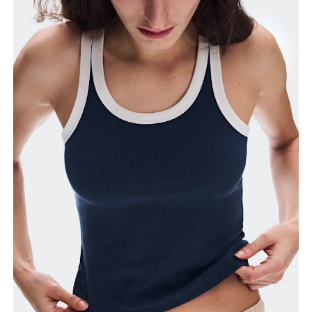
Buste
Prenez la mesure au niveau le plus large du buste,
en gardant le ruban à l’horizontale.
Taille
Mesurez votre tour de taille au dessus du nombril,
là où la taille est la plus fine.
Hanches
Mesurez votre tour de hanches sur la partie la plus
large.