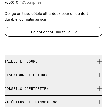
TVA comprise
70,00 €
Conçu en tissu côtelé ultra-doux pour un confort
durable, du matin au soir.
Sélectionnez une taille
TAILLE ET COUPE
Ajustée. Correspond à la taille réelle.
LIVRAISON ET RETOURS
Livraison gratuite pour toute commande supérieure à 35
Guide des tailles - Vêtements femme
CONSEILS D’ENTRETIEN
€
Retour gratuit sous 30 jours
Centimètres
Pouces
Lavage doux à froid en machine
Les produits et les coloris en édition limitée ainsi que les
MATÉRIAUX ET TRANSPARENCE
Pas de javel