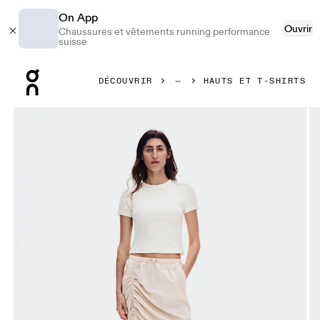
On App
Ouvrir
Chaussures et vêtements running performance
suisse
Press Escape to close navigation
DÉCOUVRIR
HAUTS ET T-SHIRTS
Image 1 de 7 de la galerie d’images On All-Day Ribbed T-Shir