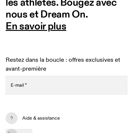
les athlètes. Bougez avec 
nous et Dream On. 
En savoir plus
Restez dans la boucle : offres exclusives et
avant-première
E-mail
*
Recevez du contenu personnalisé sur toutes les
plateformes digitales selon vos interactions avec On.
Aide & assistance
En savoir plus