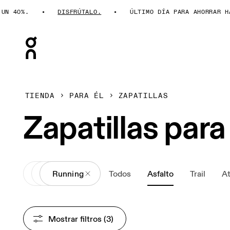
0%.
DISFRÚTALO.
ÚLTIMO DÍA PARA AHORRAR HASTA 
Press Escape to close navigation
TIENDA
PARA ÉL
ZAPATILLAS
Zapatillas para
All
Calzado
Running
Todos
Asfalto
Trail
At
Mostrar filtros
 (3)