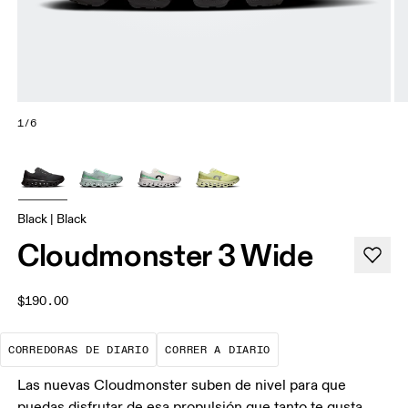
1/6
Black | Black
Cloudmonster 3 Wide
$190.00
Las zapatillas de referencia para hace
Rodajes de baja int
CORREDORAS DE DIARIO
CORRER A DIARIO
Las nuevas Cloudmonster suben de nivel para que
puedas disfrutar de esa propulsión que tanto te gusta.