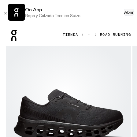
On App
Abrir
Ropa y Calzado Tecnico Suizo
Press Escape to close navigation
TIENDA
ROAD RUNNING
Artículo 1 de 6 de la galería de productos On Cloudmonste