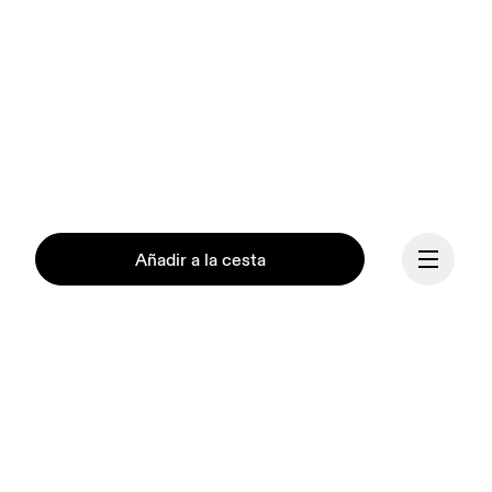
Añadir a la cesta
Continuar
Nuestra misión es 