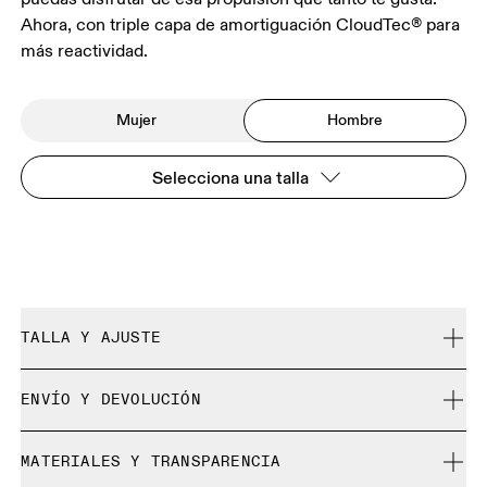
Ahora, con triple capa de amortiguación CloudTec® para
más reactividad.
Mujer
Hombre
Selecciona una talla
TALLA Y AJUSTE
Ancha. Se ajusta a tu talla.
ENVÍO Y DEVOLUCIÓN
Envío gratuito en pedidos de más de $50
Guía de tallas - Zapatillas para hombre
MATERIALES Y TRANSPARENCIA
30 días para la devolución gratuita