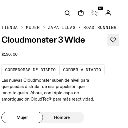
AI
TIENDA
MUJER
ZAPATILLAS
ROAD RUNNING
Cloudmonster 3 Wide
$190.00
Las zapatillas de referencia para
Rodajes de 
CORREDORAS DE DIARIO
CORRER A DIARIO
Las nuevas Cloudmonster suben de nivel para
que puedas disfrutar de esa propulsión que
tanto te gusta. Ahora, con triple capa de
amortiguación CloudTec® para más reactividad.
Mujer
Hombre