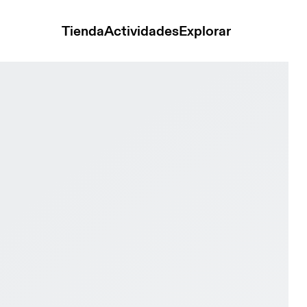
Tienda
Actividades
Explorar
ster 3 Wide Black & Black Mujer Road running Calzado