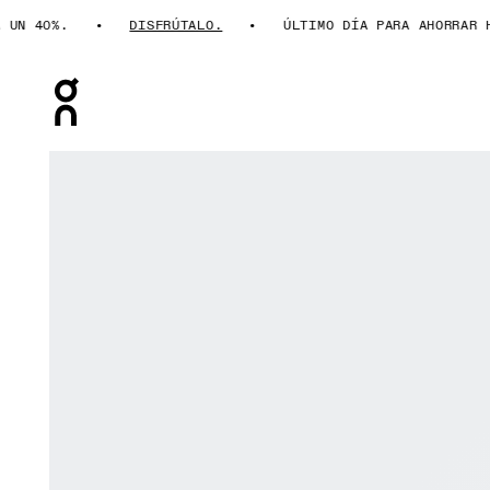
 40%.
DISFRÚTALO.
ÚLTIMO DÍA PARA AHORRAR HAST
Press Escape to close navigation
Artículo 1 de 6 de la galería de productos On Cloudtilt