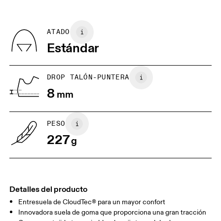
GUÍA DE TALLAS - CALZADO PARA MUJER
edición limitada o de “Última oportunidad”, pero los
US
5
5.5
Recycled Polyester
puedes devolver y obtener un reembolso
País de origen
BR
33
34
ATADO
Vietnam
Estándar
EU
36
36.5
JP
22
22.5
DROP TALÓN-PUNTERA
8
mm
UK
3
3.5
PESO
Arrastra en sentido horizontal para ver más.
227
g
Detalles del producto
Entresuela de CloudTec® para un mayor confort
Innovadora suela de goma que proporciona una gran tracción