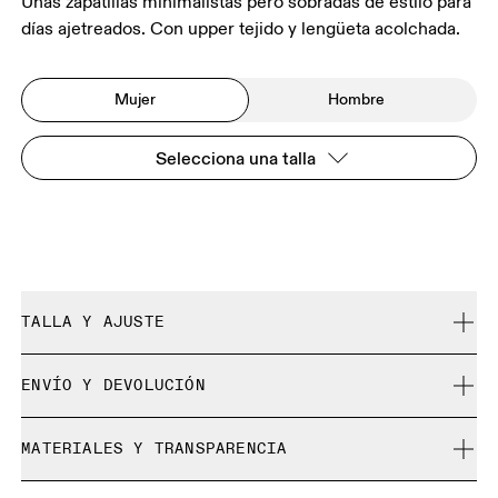
Unas zapatillas minimalistas pero sobradas de estilo para
días ajetreados. Con upper tejido y lengüeta acolchada.
Mujer
Hombre
Selecciona una talla
TALLA Y AJUSTE
Se ajusta a tu talla.
ENVÍO Y DEVOLUCIÓN
Envío gratuito en pedidos de más de $50
Guía de tallas - Calzado para mujer
MATERIALES Y TRANSPARENCIA
30 días para la devolución gratuita
No es posible cambiar los productos y colores de
Materiales