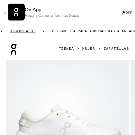
On App
Abrir
Ropa y Calzado Tecnico Suizo
DISFRÚTALO.
ÚLTIMO DÍA PARA AHORRAR HASTA UN 40%.
Press Escape to close navigation
TIENDA
MUJER
ZAPATILLAS
Artículo 1 de 6 de la galería de productos On Cloudzone Wh