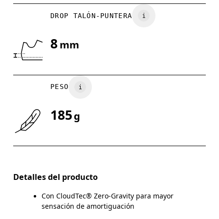
DROP TALÓN-PUNTERA
UK
3
3.5
8
mm
Arrastra en sentido horizontal para ver más.
PESO
185
g
Detalles del producto
Con CloudTec® Zero-Gravity para mayor
sensación de amortiguación