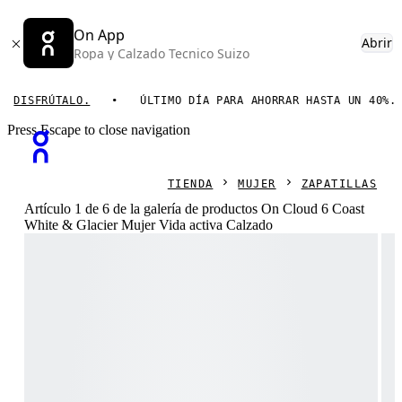
On App
Abrir
Ropa y Calzado Tecnico Suizo
SFRÚTALO.
ÚLTIMO DÍA PARA AHORRAR HASTA UN 40%.
Press Escape to close navigation
TIENDA
MUJER
ZAPATILLAS
Artículo 1 de 6 de la galería de productos On Cloud 6 Coast
White & Glacier Mujer Vida activa Calzado