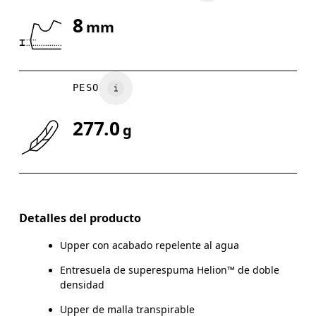
8
mm
Arrastra en sentido horizontal para ver más.
PESO
277.0
g
Detalles del producto
Upper con acabado repelente al agua
Entresuela de superespuma Helion™ de doble
densidad
Upper de malla transpirable