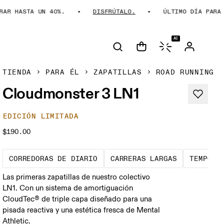
 HASTA UN 40%.
DISFRÚTALO.
ÚLTIMO DÍA PARA AHO
AI
TIENDA
PARA ÉL
ZAPATILLAS
ROAD RUNNING
Cloudmonster 3 LN1
EDICIÓN LIMITADA
$190.00
Las zapatillas de referencia para
Carreras a 
CORREDORAS DE DIARIO
CARRERAS LARGAS
TEMPO R
Las primeras zapatillas de nuestro colectivo
LN1. Con un sistema de amortiguación
CloudTec® de triple capa diseñado para una
pisada reactiva y una estética fresca de Mental
Athletic.