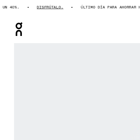
 40%.
DISFRÚTALO.
ÚLTIMO DÍA PARA AHORRAR HAST
Press Escape to close navigation
Artículo 1 de 6 de la galería de productos On Cloudmon