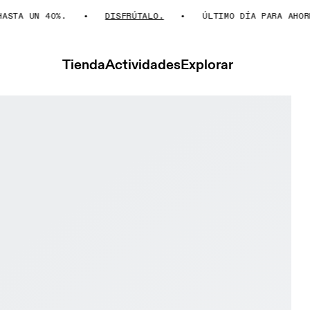
A UN 40%.
DISFRÚTALO.
ÚLTIMO DÍA PARA AHORRAR
Tienda
Actividades
Explorar
ster 3 LN1 Ivory & Ray Hombre Road running Calzado