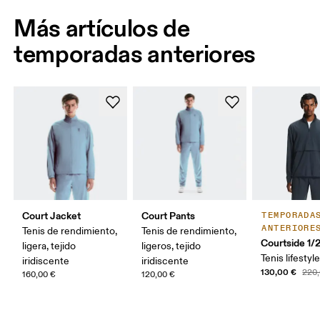
Más artículos de
temporadas anteriores
Court Jacket
Court Pants
TEMPORADA
ANTERIORE
Tenis de rendimiento,
Tenis de rendimiento,
Courtside 1/
ligera, tejido
ligeros, tejido
Tenis lifestyl
iridiscente
iridiscente
130,00 €
220,
160,00 €
120,00 €