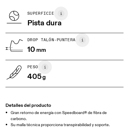
Recycled Polyester
puedes devolver y obtener un reembolso
BR
37
38
SUPERFICIE
Pista dura
JP
25
25.5
UK
6.5
7
DROP TALÓN-PUNTERA
10
mm
US
7
7.5
PESO
Arrastra en sentido horizontal para ver más.
405
g
Detalles del producto
Gran retorno de energía con Speedboard® de fibra de
carbono.
Su malla técnica proporciona transpirabilidad y soporte.