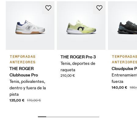
THE ROGER Pro 3
TEMPORADAS
TEMPORADA
ANTERIORES
ANTERIORE
Tenis, deportes de
THE ROGER
Cloudpulse P
raqueta
Clubhouse Pro
Entrenamien
210,00 €
Tenis, polivalentes,
fuerza
140,00 €
dentro y fuera de la
180,
pista
135,00 €
170,00 €