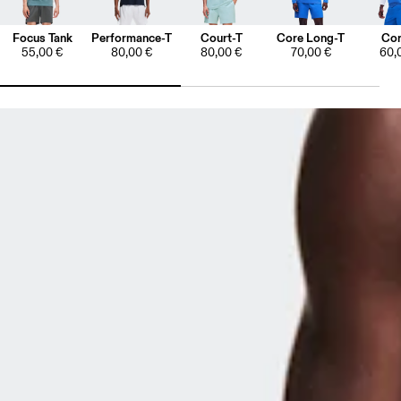
Focus Tank
Performance-T
Court-T
Core Long-T
Cor
55,00 €
80,00 €
80,00 €
70,00 €
60,