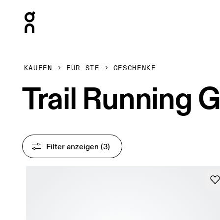
Press Escape to close navigation
KAUFEN
FÜR SIE
GESCHENKE
Trail Running 
Filter anzeigen
 (3)