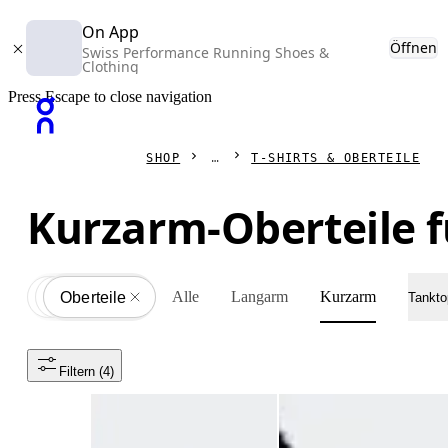
On App
Öffnen
Swiss Performance Running Shoes &
Clothing
Press Escape to close navigation
SHOP
T-SHIRTS & OBERTEILE
Kurzarm-Oberteile 
Alle
Langarm
Kurzarm
Kleidung
All
Oberteile
Tankto
Filtern
 (4)