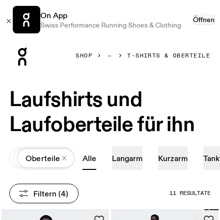
On App
Öffnen
Swiss Performance Running Shoes & Clothing
Press Escape to close navigation
SHOP
T-SHIRTS & OBERTEILE
Laufshirts und
Laufoberteile für ihn
All
Kleidung
Oberteile
Alle
Langarm
Kurzarm
Tank
Filtern
 (4)
11 RESULTATE