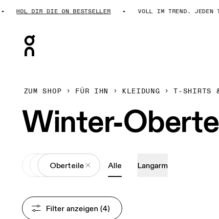
HOL DIR DIE ON BESTSELLER
VOLL IM TREND. JEDEN T
Press Escape to close navigation
ZUM SHOP
FÜR IHN
KLEIDUNG
T-SHIRTS 
Winter-Oberteil
All
Kleidung
Oberteile
Alle
Langarm
Filter anzeigen
 (4)