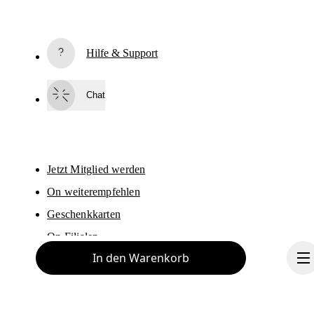
Abonnieren
Hilfe & Support
Indem du fortfährst, akzeptierst du unsere Datenschutzrichtlinien. Deine 
personenbezogenen Daten werden anschliessend an On AG weitergegeben
um dich per E-Mail über Produkte, Umfragen und Angebote zu informieren.
Chat
Der Versand sowie eine Auswertung zu statistischen Zwecken erfolgen 
durch die Anbieter Sailthru und Braze in den USA, die in unserem Auftrag 
arbeiten. Du kannst dich jederzeit wieder vom Newsletter abmelden. Hierfü
steht dir am Ende jeder E-Mail ein Abmeldelink zur Verfügung. Weitere 
Informationen findest du in den 
Datenschutzbestimmungen der On-Gruppe
Jetzt Mitglied werden
On weiterempfehlen
Geschenkkarten
On Filialen
In den Warenkorb
Händler
Partner Portal