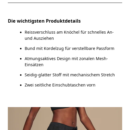
TAILLE
67
68 — 73
7
HÜFTE
90
91 — 96
9
Die wichtigsten Produktdetails
OBERSCHENKEL
53
55
Reissverschluss am Knöchel für schnelles An-
und Ausziehen
Bund mit Kordelzug für verstellbare Passform
Horizontal verschieben, um mehr zu sehen
Atmungsaktives Design mit zonalen Mesh-
Schrittlänge (Grösse S): 76.5 cm
Einsätzen
Seidig-glatter Stoff mit mechanischem Stretch
Zwei seitliche Einschubtaschen vorn
So misst du richtig