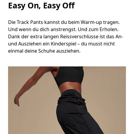
Easy On, Easy Off
Miss den Umfang deiner natürlichen Taille. Dort
Hüfte
Die Track Pants kannst du beim Warm-up tragen.
Miss um die breiteste Stelle deiner Hüfte herum.
Und wenn du dich anstrengst. Und zum Erholen.
Dank der extra langen Reissverschlüsse ist das An-
Oberschenkel
und Ausziehen ein Kinderspiel – du musst nicht
einmal deine Schuhe ausziehen.
Stell dich so hin, dass deine Füsse schulterbreit auseinander sind. Miss um die breiteste Stelle deines Oberschenkels
herum.
Schrittlänge
Stell dich mit durchgedrückten Knien hin, die Füsse leicht auseinander. Miss von der obersten Stelle deines
Innenbeins bis hinunter zum Knöchel.