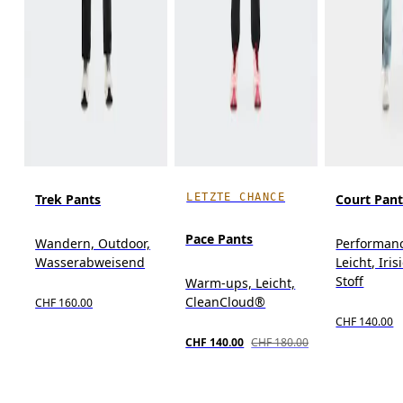
LETZTE CHANCE
Trek Pants
Court Pant
Pace Pants
Wandern, Outdoor,
Performanc
Wasserabweisend
Leicht, Iri
Stoff
Warm-ups, Leicht,
CleanCloud®
CHF 160.00
CHF 140.00
CHF 140.00
CHF 180.00