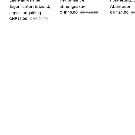
Läufe an warmen
Performance,
Polsterung, 
Tagen, unterstützend,
atmungsaktiv
Abenteuer
CHF 16.00
CHF 24.00
anpassungsfähig
CHF 33.00
C
CHF 14.00
CHF 25.00