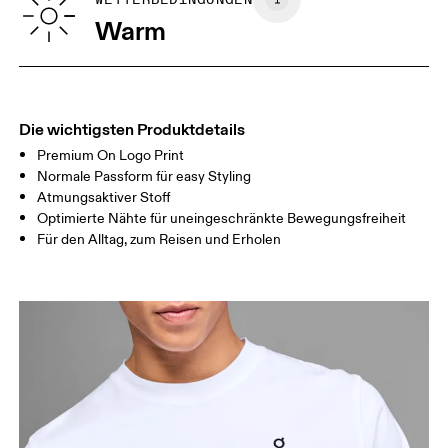
GRÖSSENTABELLE – MÄNNERKLEIDUNG
BRUST
90
91 — 96
97 
Warm
TAILLE
75
76 — 82
83
HÜFTE
89
90 — 95
96 
Die wichtigsten Produktdetails
Premium On Logo Print
Horizontal verschieben, um mehr zu sehen
Normale Passform für easy Styling
Atmungsaktiver Stoff
Optimierte Nähte für uneingeschränkte Bewegungsfreiheit
So misst du richtig
Für den Alltag, zum Reisen und Erholen