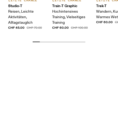
LETZTE CHANCE
LETZTE CHANCE
LETZTE CH
Studio-T
Train-T Graphic
Trek-T
Reisen, Leichte
Hochintensives
Wandern, Kur
Aktivitäten,
Training, Vielseitiges
Warmes Wet
CHF 60.00
Alltagstauglich
Training
C
CHF 45.00
CHF 60.00
CHF 70.00
CHF 100.00