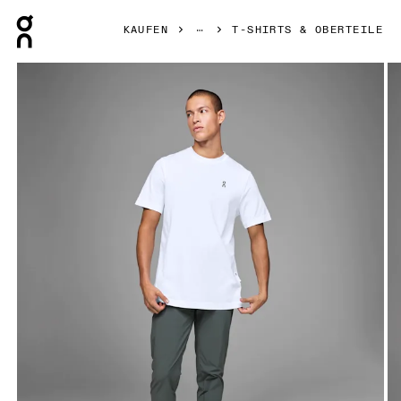
Press Escape to close navigation
KAUFEN
T-SHIRTS & OBERTEILE
Bild 1 von 4 in der Produktgalerie On Graphic-T White Herre