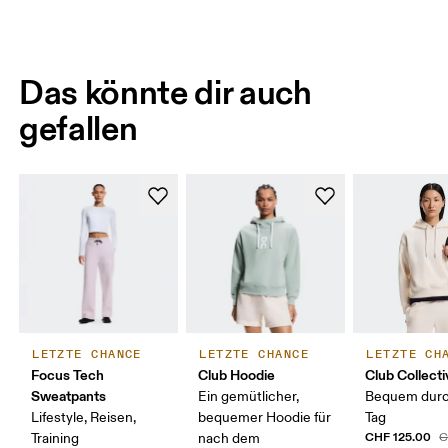
Das könnte dir auch
gefallen
LETZTE CHANCE
LETZTE CHANCE
LETZTE CH
Focus Tech
Club Hoodie
Club Collect
Sweatpants
Ein gemütlicher,
Bequem durc
Lifestyle, Reisen,
bequemer Hoodie für
Tag
CHF 125.00
Training
nach dem
C