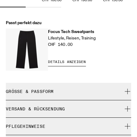
CHF 160.00
CHF 190.00
CHF 150.00
Passt perfekt dazu
Focus Tech Sweatpants
Lifestyle, Reisen, Training
CHF 140.00
DETAILS ANZEIGEN
GRÖSSE & PASSFORM
Normal. Fällt normal aus.
VERSAND & RÜCKSENDUNG
Kostenlose Lieferung für Bestellungen über CHF 40
Xiao ist 173 cm gross und trägt Grösse S
PFLEGEHINWEISE
Kostenlose 30-Tage-Rückgabe
Limited-Edition-Artikel, Sonderfarben oder Letzte-