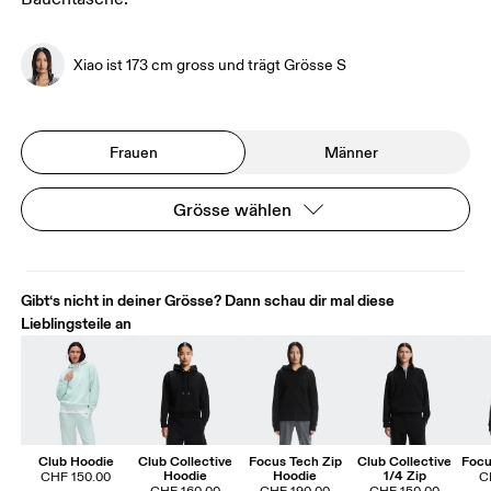
Xiao ist 173 cm gross und trägt Grösse S
Frauen
Männer
Grösse wählen
Gibt‘s nicht in deiner Grösse? Dann schau dir mal diese
Lieblingsteile an
Club Hoodie
Club Collective
Focus Tech Zip
Club Collective
Focu
Hoodie
Hoodie
1/4 Zip
CHF 150.00
C