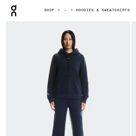
Press Escape to close navigation
SHOP
HOODIES & SWEATSHIRTS
Bild 1 von 6 in der Produktgalerie On Focus Tech Hoodie 