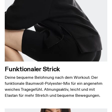
Brustumfang
Miss an der Stelle, an der dein Brustumfang am
grössten ist. Achte darauf, das Massband gerade zu
halten.
Taille
Miss den Umfang deiner natürlichen Taille. Dort,
wo dein Oberkörper am schmalsten ist.
Hüfte
Miss um die breiteste Stelle deiner Hüfte herum.
Funktionaler Strick
Deine bequeme Belohnung nach dem Workout: Der
funktionale Baumwoll-Polyester-Mix für ein angenehm
weiches Tragegefühl. Atmungsaktiv, leicht und mit
Elastan für mehr Stretch und bequeme Bewegungen.