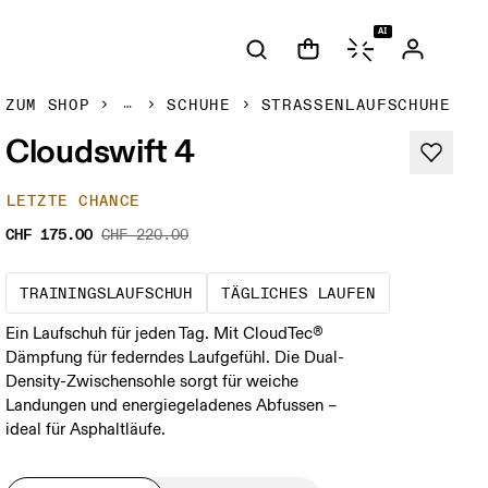
AI
ZUM SHOP
SCHUHE
STRASSENLAUFSCHUHE
Cloudswift 4
LETZTE CHANCE
CHF 175.00
CHF 220.00
Der optimale Schuh für die meisten 
Das ist dein
TRAININGSLAUFSCHUH
TÄGLICHES LAUFEN
Ein Laufschuh für jeden Tag. Mit CloudTec®
Dämpfung für federndes Laufgefühl. Die Dual-
Density-Zwischensohle sorgt für weiche
Landungen und energiegeladenes Abfussen –
ideal für Asphaltläufe.