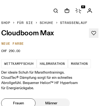
AI
SHOP
FÜR SIE
SCHUHE
STRASSENLAUF
Cloudboom Max
NEUE FARBE
CHF 290.00
Präzision für mehr Speed. Wettkampf-Sch
Ein Test für Tempo und
Ein Renne
WETTKAMPFSCHUH
HALBMARATHON
MARATHON
Der ideale Schuh für Marathontrainings.
CloudTec® Dämpfung sorgt für ein schnelles
Abrollgefühl. Bequemer Helion™ HF Hyperfoam
für Energierückgabe.
Frauen
Männer