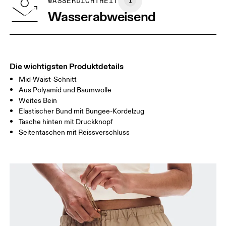
GRÖSSENRATGEBER - FRAUENKLEIDUNG
WASSERDICHTHEIT
TAILLE
67
68 — 73
74
Wasserabweisend
HÜFTE
90
91 — 96
97 
OBERSCHENK
53
55
EL
Die wichtigsten Produktdetails
Mid-Waist-Schnitt
Horizontal verschieben, um mehr zu sehen
Aus Polyamid und Baumwolle
Weites Bein
Elastischer Bund mit Bungee-Kordelzug
Tasche hinten mit Druckknopf
So misst du richtig
Seitentaschen mit Reissverschluss