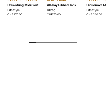
LIMITED EDITION
NEUE FARBE
LIMITED E
Drawstring Midi Skirt
All-Day Ribbed Tank
Cloudnova 
Lifestyle
Alltag
Lifestyle
CHF 170.00
CHF 75.00
CHF 240.00