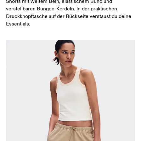
Shorts mit weitem Bein, elastischem Bund und
auseinander sind. Miss um die breiteste Stelle
verstellbaren Bungee-Kordeln. In der praktischen
deines Oberschenkels herum.
Druckknopftasche auf der Rückseite verstaust du deine
Essentials.
Schrittlänge
Stell dich mit durchgedrückten Knien hin, die
Füsse leicht auseinander. Miss von der obersten
Stelle deines Innenbeins bis hinunter zum Knöchel.