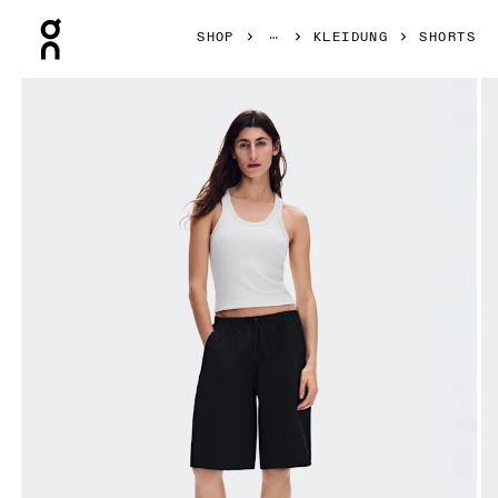
Press Escape to close navigation
SHOP
KLEIDUNG
SHORTS
Bild 1 von 8 in der Produktgalerie On Bermuda Shorts Blac