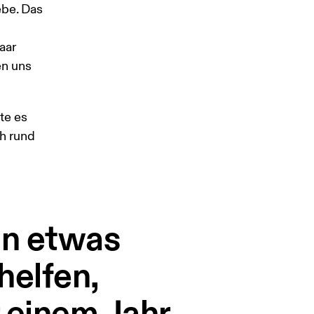
ebe. Das 
aar 
n uns 
te es 
h rund 
on etwas
helfen,
r einem Jahr