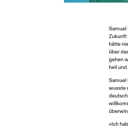
Samuel F
Zukunft 
hätte ni
über das
gehen wü
heil und
Samuel 
wusste n
deutsch
willkomm
überwin
«Ich hab