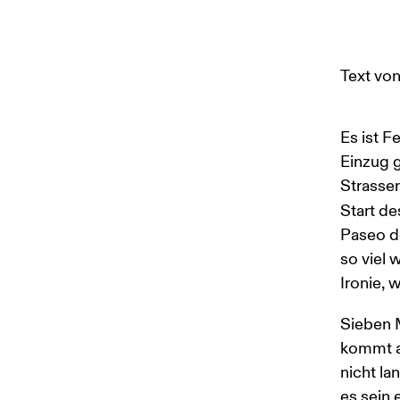
Text von
Es ist F
Einzug g
Strasse
Start de
Paseo de
so viel 
Ironie, 
Sieben M
kommt au
nicht la
es sein 