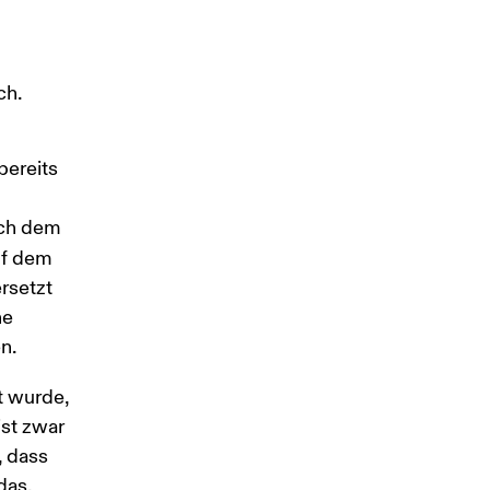
ch.
bereits 
 
ach dem 
uf dem 
rsetzt 
e 
n. 
t wurde, 
st zwar 
 dass 
das, 