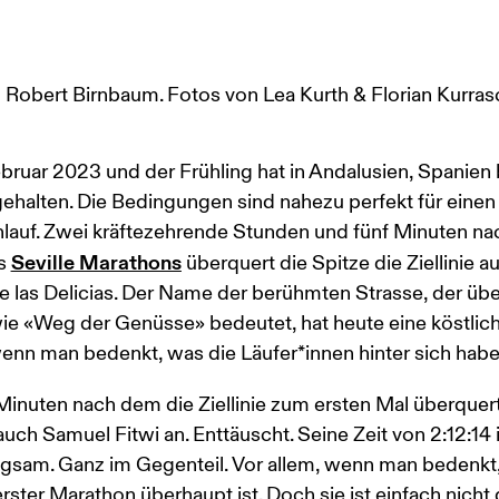
 Robert Birnbaum. Fotos von Lea Kurth & Florian Kurras
ebruar 2023 und der Frühling hat in Andalusien, Spanien 
ehalten. Die Bedingungen sind nahezu perfekt für einen
nlauf. Zwei kräftezehrende Stunden und fünf Minuten n
Seville Marathons
s 
 überquert die Spitze die Ziellinie a
 las Delicias. Der Name der berühmten Strasse, der übe
wie «Weg der Genüsse» bedeutet, hat heute eine köstlich
wenn man bedenkt, was die Läufer*innen hinter sich habe
inuten nach dem die Ziellinie zum ersten Mal überquer
ch Samuel Fitwi an. Enttäuscht. Seine Zeit von 2:12:14 i
ngsam. Ganz im Gegenteil. Vor allem, wenn man bedenkt,
erster Marathon überhaupt ist. Doch sie ist einfach nicht 