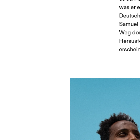
was er e
Deutsch
Samuel m
Weg dort
Herausfo
erschein