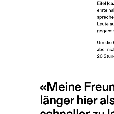
Eifel [c
erste ha
sprechen
Leute a
gegensei
Um die 
aber nic
20 Stun
«Meine Freun
länger hier al
schneller zu 