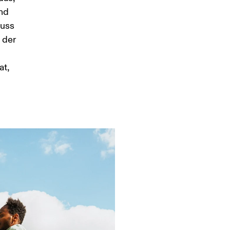
nd 
uss 
 der 
t, 