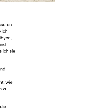
sseren 
«Ich 
ibyen, 
and 
 ich sie 
nd 
t, wie 
n zu 
die 