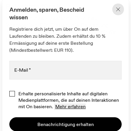
Poloshirts für sie
Anmelden, sparen, Bescheid
wissen
Wir haben das klassische Polo neu
interpretiert. Für Frauen, die Bewegung
Registriere dich jetzt, um über On auf dem
lieben. Leicht, atmungsaktiv und bereit für
Laufenden zu bleiben. Zudem erhältst du 10 %
jeden Look.
Ermässigung auf deine erste Bestellung
(Mindestbestellwert: EUR 110).
E-Mail
*
Erhalte personalisierte Inhalte auf digitalen
Medienplattformen, die auf deinen Interaktionen
mit On basieren.
Mehr erfahren
Benachrichtigung erhalten