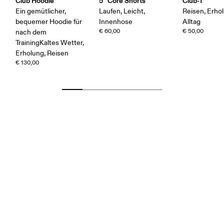
Club Hoodie
5" Core Shorts
Club-T
Ein gemütlicher,
Laufen, Leicht,
Reisen, Erho
bequemer Hoodie für
Innenhose
Alltag
€ 60,00
€ 50,00
nach dem
TrainingKaltes Wetter,
Erholung, Reisen
€ 130,00