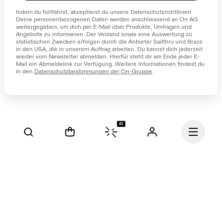
Indem du fortfährst, akzeptierst du unsere Datenschutzrichtlinien. 
Deine personenbezogenen Daten werden anschliessend an On AG 
weitergegeben, um dich per E-Mail über Produkte, Umfragen und 
Angebote zu informieren. Der Versand sowie eine Auswertung zu 
statistischen Zwecken erfolgen durch die Anbieter Sailthru und Braze 
in den USA, die in unserem Auftrag arbeiten. Du kannst dich jederzeit 
wieder vom Newsletter abmelden. Hierfür steht dir am Ende jeder E-
Mail ein Abmeldelink zur Verfügung. Weitere Informationen findest du 
in den 
Datenschutzbestimmungen der On-Gruppe
.
AI
Fortsetzen
Unsere Mission ist es, den 