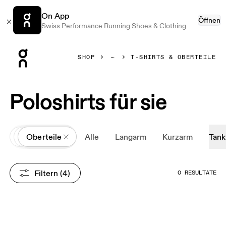
On App
Öffnen
Swiss Performance Running Shoes & Clothing
Press Escape to close navigation
SHOP
T-SHIRTS & OBERTEILE
Poloshirts für sie
All
Kleidung
Oberteile
Alle
Langarm
Kurzarm
Tank
Filtern
 (4)
0 RESULTATE